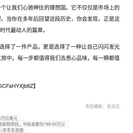
一个让我们心驰神往的理想国。它不仅仅是市场上的
塑。当你在多年后回望这段历史，你会发现，正是这
时代最动人的篇章。
d，不只是选择了一件产品，更是选择了一种让自己闪闪发光
之旅中，每一步都值得我们去悉心品味，每一瞬都值
SCFaHYXjb8Z
】
责任编辑： 彭文正
5万亿美元
院采购项目，中标金额为199.00万元
>京东生态圈