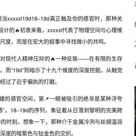
xxxxl19d18–19d真正触及你的感官时，那种关
计的🔥初衷来看，xxxxxl代表了物理空间与心理维
尺度，而是在宏大的叙事中寻找微小的共鸣。
是对现代人精神压抑的🔥一种反叛——在有限的生存
而“19d”则暗示了十九个维度的深度挖掘，从触觉
经过了近乎偏执的打磨。
–19d构建的感官空间，第📌一眼被吸引的绝非是某种浮夸
”。18–19d的序列，象征着从日落到黎明的完美跨
力的时刻。想象一下，那种介于金属冷冽与丝绸温润
深邃的暗紫色与钛金色的交织。