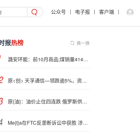
公众号
电子报
客户端
时报
热榜
换一换
潞安环能：前10月商品;煤销量4143万吨?，同比下降0.72%
原<创> 天孚通信—领跌逾5%，资金逢跌布局创业板人工智能！机构：AI商业飞轮提速，海外算力链持续景气
原{油}：油价止住四连跌 俄罗斯供应面临的威胁加剧
Me{t}a在FTC反垄断诉讼中获胜 涉及Instagram和WhatsApp交易