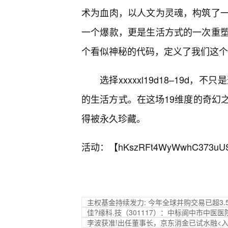
术为血肉，以人文为灵魂，构筑了
一个爆款，更是生活方式的一次重
个看似神秘的代码，定义了我们这个
选择xxxxxl19d18–19
的生活方式。在这场19维度的奇幻
得被永久珍藏。
活动：【
hKszRFt4WyWwhC373uU
主权基金持续发力: 今年全球并购交易已超3.
佳?缘科.技（301117）：中标阆中市中医医
李波获准!出任董事长，京东消金已试水融<入