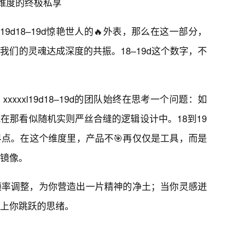
d维度的终极私享
l19d18–19d惊艳世人的🔥外表，那么在这一部分，
们的灵魂达成深度的共振。18–19d这个数字，不
xxxl19d18–19d的团队始终在思考一个问题：如
在那看似随机实则严丝合缝的逻辑设计中。18到19
点。在这个维度里，产品不🎯再仅仅是工具，而是
镜像。
频率调整，为你营造出一片精神的净土；当你灵感迸
上你跳跃的思绪。