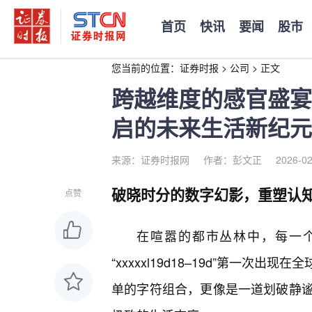
首页
快讯
要闻
股市
您当前的位置：
证券时报
>
公司
>
正文
跨越维度的感官盛宴：揭
启的未来生活新纪元
来源：证券时报网
作者：彭文正
2026-02
破晓时分的数字幻影，重塑认
点赞
在喧嚣的都市丛林中，每一个
“xxxxxl19d18–19d”第一
单的字符组合，更像是一道划破静