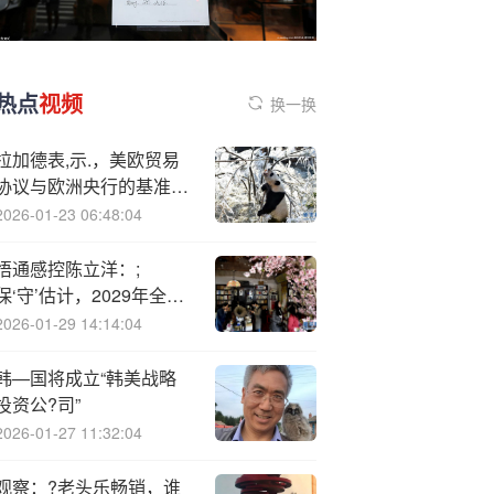
热点
视频
换一换
拉加德表,示.，美欧贸易
协议与欧洲央行的基准预
测相差不远
2026-01-23 06:48:04
悟通感控陈立洋：;
保‘守’估计，2029年全球
机器人触觉传感器市场规
2026-01-29 14:14:04
模将达4.3亿美元
韩—国将成立“韩美战略
投资公?司”
2026-01-27 11:32:04
观察：?老头乐畅销，谁