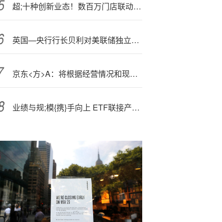
超;十种创新业态！数百万门店联动！京东11.11超5.2万个品牌同比增长超300%
英国—央行行长贝利对美联储独立性面临的威胁表示 “高度担忧”
京东<方>A：将根据经营情况和现金流情况，择机回购少数股东股权
业绩与规;模{携}手向上 ETF联接产品收益领先